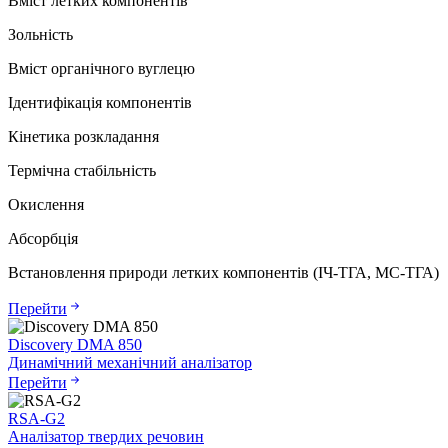
Вміст летких компонентів
Зольність
Вміст органічного вуглецю
Ідентифікація компонентів
Кінетика розкладання
Термічна стабільність
Окислення
Абсорбція
Встановлення природи летких компонентів (ІЧ-ТГА, МС-ТГА)
Перейти
Discovery DMA 850
Динамічний механічний аналізатор
Перейти
RSA-G2
Аналізатор твердих речовин