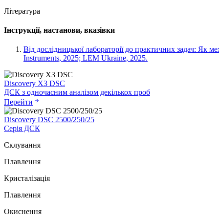
Література
Інструкції, настанови, вказівки
Від дослідницької лабораторії до практичних задач: Як м
Instruments, 2025; LEM Ukraine, 2025.
Discovery X3 DSC
ДСК з одночасним аналізом декількох проб
Перейти
Discovery DSC 2500/250/25
Серія ДСК
Склування
Плавлення
Кристалізація
Плавлення
Окиснення