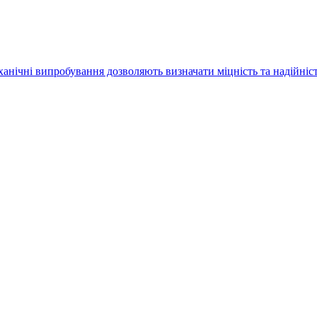
еханічні випробування дозволяють визначати міцність та надійні