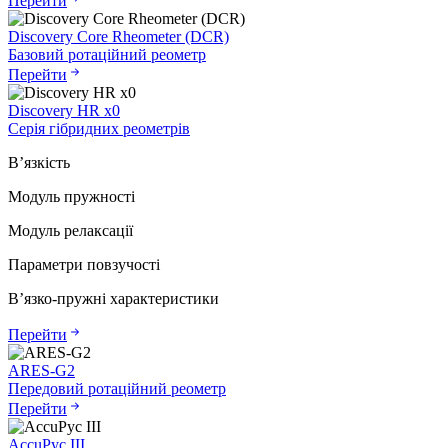
Перейти
Discovery Core Rheometer (DCR)
Базовий ротаційний реометр
Перейти
Discovery HR x0
Серія гібридних реометрів
В’язкість
Модуль пружності
Модуль релаксації
Параметри повзучості
В’язко-пружні характеристики
Перейти
ARES-G2
Передовий ротаційний реометр
Перейти
AccuPyc III