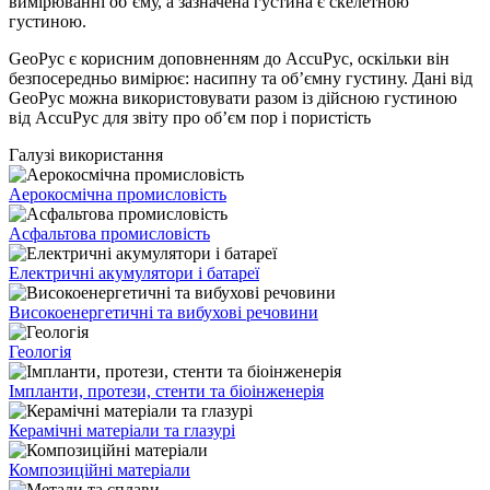
вимірюванні об’єму, а зазначена густина є скелетною
густиною.
GeoPyc є корисним доповненням до AccuPyc, оскільки він
безпосередньо вимірює: насипну та об’ємну густину. Дані від
GeoPyc можна використовувати разом із дійсною густиною
від AccuPyc для звіту про об’єм пор і пористість
Галузі використання
Аерокосмічна промисловість
Асфальтова промисловість
Електричні акумулятори і батареї
Високоенергетичні та вибухові речовини
Геологія
Імпланти, протези, стенти та біоінженерія
Керамічні матеріали та глазурі
Композиційні матеріали