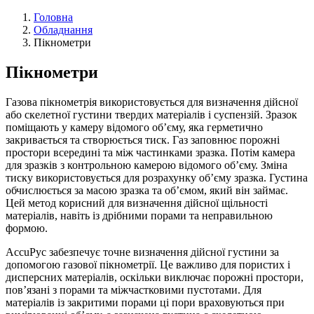
Головна
Обладнання
Пікнометри
Пікнометри
Газова пікнометрія використовується для визначення дійсної
або скелетної густини твердих матеріалів і суспензій. Зразок
поміщають у камеру відомого об’єму, яка герметично
закривається та створюється тиск. Газ заповнює порожні
простори всередині та між частинками зразка. Потім камера
для зразків з контрольною камерою відомого об’єму. Зміна
тиску використовується для розрахунку об’єму зразка. Густина
обчислюється за масою зразка та об’ємом, який він займає.
Цей метод корисний для визначення дійсної щільності
матеріалів, навіть із дрібними порами та неправильною
формою.
AccuPyc забезпечує точне визначення дійсної густини за
допомогою газової пікнометрії. Це важливо для пористих і
дисперсних матеріалів, оскільки виключає порожні простори,
пов’язані з порами та міжчастковими пустотами. Для
матеріалів із закритими порами ці пори враховуються при