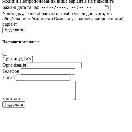
жодний з запропонованих вище варіантів не підходить
Бажані дата та час
У випадку, якщо обрані дата та/або час недоступні, ми
обов’язково зв’яжемося з Вами та узгодимо альтернативний
варіант
Надіслати
Поставити запитання
Прізвище, ім'я
Організація
Телефон
E-mail
Запитання
Надіслати